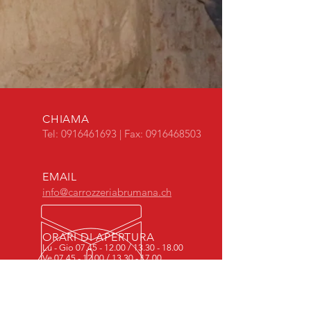
CHIAMA
Tel:
0916461693
| Fax:
0916468503
EMAIL
info@carrozzeriabrumana.ch
ORARI DI APERTURA
Lu - Gio
07.45 - 12.00
/
13.30 - 18.00
Ve
07.45 - 12.00
/
13.30 - 17.00