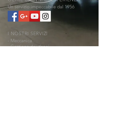
Un servizio impeccabile dal 1956
I NOSTRI SERVIZI
- Meccanica
- Gestione dei danni
- Lavori di carrozzeria
- Verniciatura e lucidatura
- Autolavaggio
Visita il nostro salone auto
BRUMANA AUTOMOBILI
© 2026 CARROZZERIA BRUMANA SA.