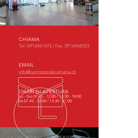
CHIAMA
Tel:
0916461693
| Fax:
0916468503
EMAIL
info@carrozzeriabrumana.ch
ORARI DI APERTURA
Lu - Gio
07.45 - 12.00
/
13.30 - 18.00
Ve
07.45 - 12.00
/
13.30 - 17.00
OLTRE 60ANNI DI ESPERIENZA