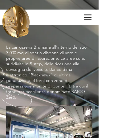
La carrozzeria Brumana all'interno dei suoi
3'000 mq di spazio dispone di vere e
proprie aree di lavorazione. Le aree sono
suddivise in 5 step, dalla ricezione alla
consegna del veicolo. Banco dima
elettronico "Blackhawk" di ultima
generazione, 8 forni con zone di
preparazione munite di ponte lift, tra cui il
forno per eccellenza denominato SAICO
Zero.