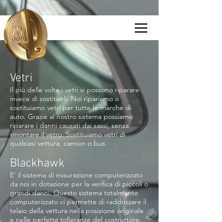
Vetri
Il più delle volte i vetri si possono riparare
invece di sostituirli. Noi ripariamo o
sostituiamo vetri per tutte le marche di
auto. Grazie al nostro sistema possiamo
riparare i danni causati dai sassi, senza
smontare il vetro. Sostituiamo vetri di
qualsiasi vettura, camion o bus.
Blackhawk
E' il sistema di misurazione computerizzato
da noi in dotazione per la verifica di piccoli o
grandi danni. Questo sistema totalmente
computerizzato ci permette di raddrizzare il
telaio della vettura nella posizione originale
e nelle perfette tolleranze del costruttore.