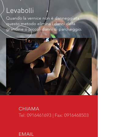
Levabolli
Quando la vernice non è danneggiata
questo metodo elimina i danni della
grandine o piccoli danni di parcheggio.
CHIAMA
Tel:
0916461693
| Fax:
0916468503
EMAIL