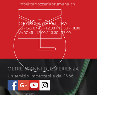
info@carrozzeriabrumana.ch
ORARI DI APERTURA
Lu - Gio
07.45 - 12.00
/
13.30 - 18.00
Ve
07.45 - 12.00
/
13.30 - 17.00
OLTRE 60ANNI DI ESPERIENZA
Un servizio impeccabile dal 1956
I NOSTRI SERVIZI
- Meccanica
- Gestione dei danni
- Lavori di carrozzeria
- Verniciatura e lucidatura
- Autolavaggio