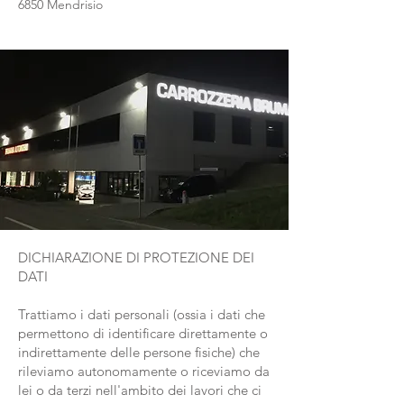
6850 Mendrisio
DICHIARAZIONE DI PROTEZIONE DEI
DATI
Trattiamo i dati personali (ossia i dati che
permettono di identificare direttamente o
indirettamente delle persone fisiche) che
rileviamo autonomamente o riceviamo da
lei o da terzi nell'ambito dei lavori che ci