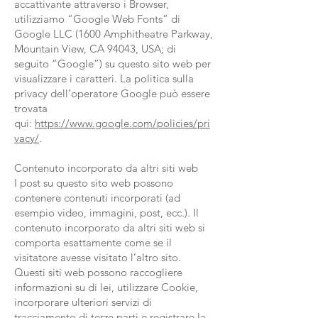
accattivante attraverso i Browser,
utilizziamo “Google Web Fonts” di
Google LLC (1600 Amphitheatre Parkway,
Mountain View, CA 94043, USA; di
seguito “Google”) su questo sito web per
visualizzare i caratteri. La politica sulla
privacy dell’operatore Google può essere
trovata
qui:
https://www.google.com/policies/pri
vacy/
.
Contenuto incorporato da altri siti web
I post su questo sito web possono
contenere contenuti incorporati (ad
esempio video, immagini, post, ecc.). Il
contenuto incorporato da altri siti web si
comporta esattamente come se il
visitatore avesse visitato l’altro sito.
Questi siti web possono raccogliere
informazioni su di lei, utilizzare Cookie,
incorporare ulteriori servizi di
tracciamento di terze parti e registrare la